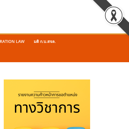
STRATION LAW
มติ ก.บ.สจล.