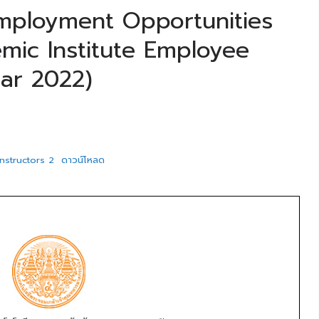
ployment Opportunities
emic Institute Employee
ear 2022)
structors 2
ดาวน์โหลด