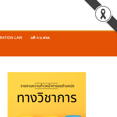
STRATION LAW
มติ ก.บ.สจล.