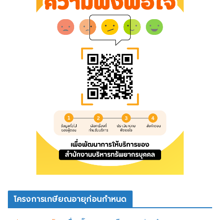
โครงการเกษียณอายุก่อนกำหนด