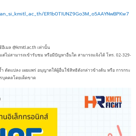
saran_si_kmitl_ac_th/ER1b0TIUNZ9Go3M_o5AAYNwBPKw7
้อีเมล @kmitl.ac.th เท่านั้น
ว แต่ไม่สามารถเข้ารับชม หรือมีปัญหาอื่นใด สามารถแจ้งได้ โทร. 02-329-
ทำซ้ำ ดัดแปลง เผยแพร่ อนุญาตให้ผู้อื่นใช้สิทธิดังกล่าวข้างต้น หรือ การกระ
ากรบุคคลโดยเด็ดขาด