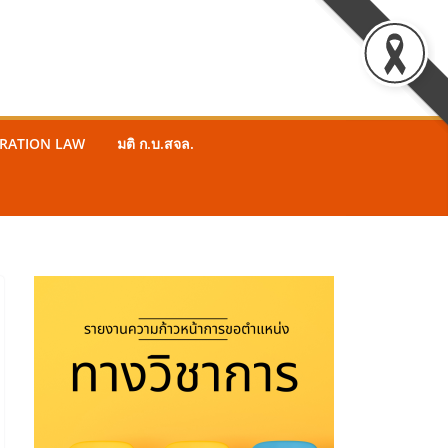
STRATION LAW
มติ ก.บ.สจล.