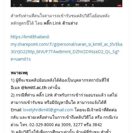
สำหรับท่านที่สนใจสามารถเข้ารับชมคลิปวิดีโอย้อนหลัง
หลักสูตรนี้ได้ โดย
คลิ๊ก Link ด้านล่าง
https://kmitlthailand-
my.sharepoint.com/:f:/g/personal/saran_si_kmitl_ac_th/Eka
3GYJO229Ep_btVUF7TAwBmml_DZhV2DINzaD2_QL_Sg?
e=uam01s
หมายเหตุ
1) ผู้ที่จะชมคลิปย้อนหลังได้ต้องเป็นบุคลากรสถาบันที่ใช้
อีเมล
@kmitl.ac.th
เท่านั้น
2) กรณีที่ท่าน คลิ๊ก Link สำหรับการเข้าร่วมอบรมแล้ว แต่ไม่
สามารถเข้ารับชม หรือมีปัญหาอื่นใด สามารถแจ้งได้ที่
Email:
lovelyhrdkmitl@gmail.com
โดยจะมีเจ้าหน้าที่ติดต่อ
กลับ และช่วยเหลือท่านในการเข้าถึงคลิปวิดีโอ หรือ กรณีเร่ง
ด่วน โทร. 02-329-8000 ต่อ 3009, 3277 หรือ 3842
3) คลิปวิดีโอใช้เพื่อการศึกษาเท่านั้น ห้ามผู้ที่รับชม ทำซ้ำ