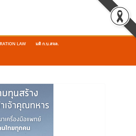
STRATION LAW
มติ ก.บ.สจล.