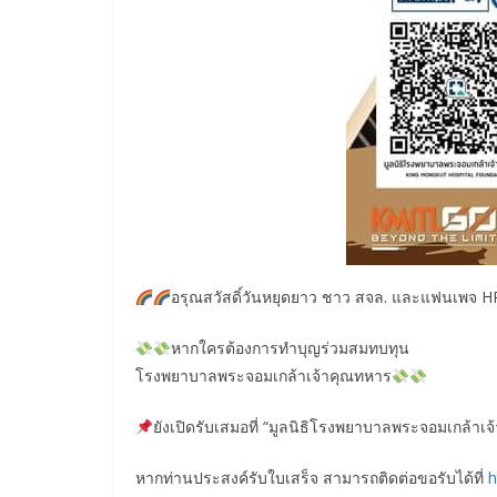
อรุณสวัสดิ์วันหยุดยาว ชาว สจล. และแฟนเพจ HR
หากใครต้องการทำบุญร่วมสมทบทุน
โรงพยาบาลพระจอมเกล้าเจ้าคุณทหาร
ยังเปิดรับเสมอที่ “มูลนิธิโรงพยาบาลพระจอมเกล้า
หากท่านประสงค์รับใบเสร็จ สามารถติดต่อขอรับได้ที่
h