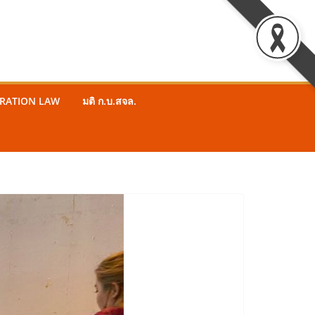
STRATION LAW
มติ ก.บ.สจล.