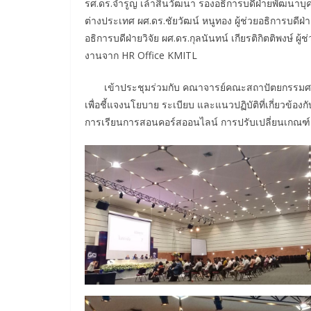
รศ.ดร.จำรูญ เล้าสินวัฒนา รองอธิการบดีฝ่ายพัฒนาบุ
ต่างประเทศ ผศ.ดร.ชัยวัฒน์ หนูทอง ผู้ช่วยอธิการบดีฝ่
อธิการบดีฝ่ายวิจัย ผศ.ดร.กุลนันทน์ เกียรติกิตติพงษ
งานจาก HR Office KMITL
เข้าประชุมร่วมกับ คณาจารย์คณะสถาปัตยกรรมศาสต
เพื่อชี้แจงนโยบาย ระเบียบ และแนวปฏิบัติที่เกี่ยวข
การเรียนการสอนคอร์สออนไลน์ การปรับเปลี่ยนเกณ