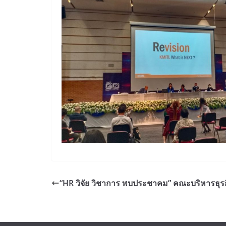
“HR วิจัย วิชาการ พบประชาคม” คณะบริหารธุร