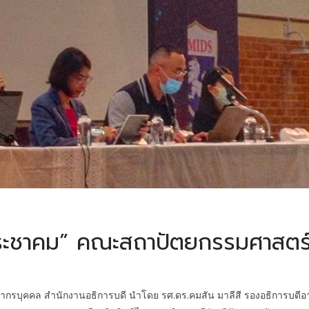
ประชาคม” คณะสถาปัตยกรรมศาสตร
รบุคคล สำนักงานอธิการบดี นำโดย รศ.ดร.คมสัน มาลีสี รองอธิการบดีอา