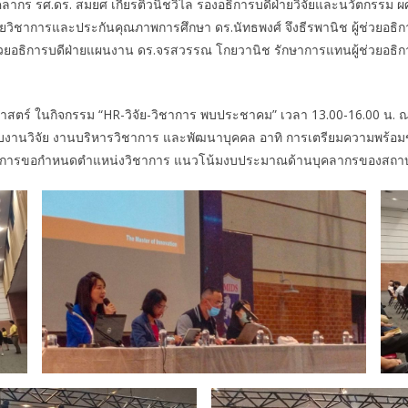
คลากร รศ.ดร. สมยศ เกียรติวนิชวิไล รองอธิการบดีฝ่ายวิจัยและนวัตกรรม ผ
ายวิชาการและประกันคุณภาพการศึกษา ดร.นัทธพงศ์ จึงธีรพานิช ผู้ช่วยอธิการ
์ ผู้ช่วยอธิการบดีฝ่ายแผนงาน ดร.จรสวรรณ โกยวานิช รักษาการแทนผู้ช่วยอธ
ร์ ในกิจกรรม “HR-วิจัย-วิชาการ พบประชาคม” เวลา 13.00-16.00 น. 
้องกับงานวิจัย งานบริหารวิชาการ และพัฒนาบุคคล อาทิ การเตรียมความพร้
ฑ์การขอกำหนดตำแหน่งวิชาการ แนวโน้มงบประมาณด้านบุคลากรของสถาบัน