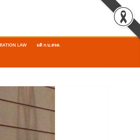
STRATION LAW
มติ ก.บ.สจล.