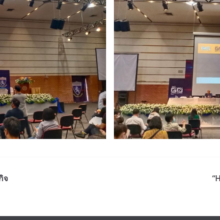
กิจ
“